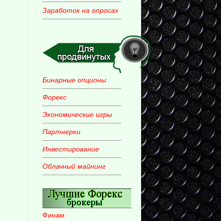
Заработок на опросах
Бинарные опционы
Форекс
Экономические игры
Партнерки
Инвестирование
Облачный майнинг
Финам