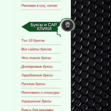
Реклама в соц. сетях
Топ 10 буксов
Все сайты буксов
Что такое буксы
Долларовые буксы
Зарубежные буксы
Русские буксы
Почтовики и спонсоры
Украинские буксы
Буксы для рекламы