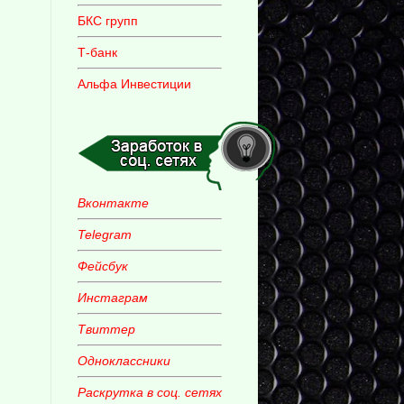
БКС групп
Т-банк
Альфа Инвестиции
Вконтакте
Telegram
Фейсбук
Инстаграм
Твиттер
Одноклассники
Раскрутка в соц. сетях