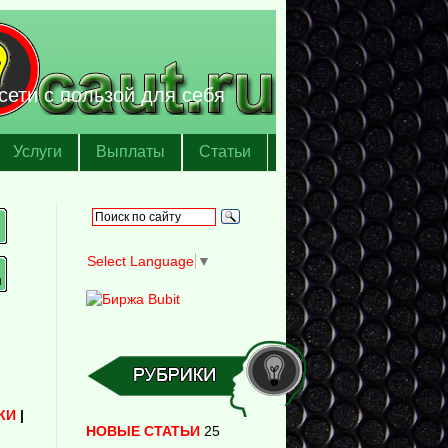
сети с пользой для себя
Услуги
Выплаты
Статьи
Select Language
▼
КИ
|
НОВЫЕ СТАТЬИ
25