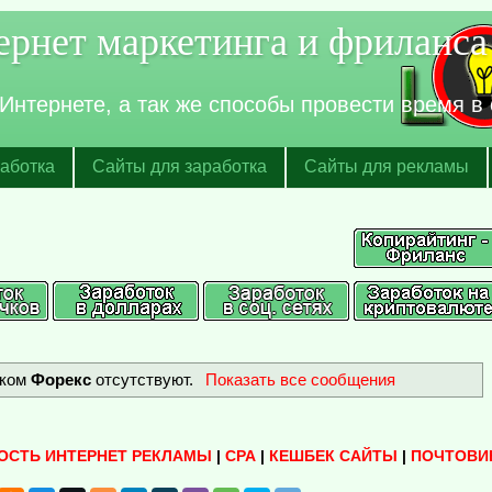
рнет маркетинга и фриланса
нтернете, а так же способы провести время в 
аботка
Сайты для заработка
Сайты для рекламы
ыком
Форекс
отсутствуют.
Показать все сообщения
ОСТЬ ИНТЕРНЕТ РЕКЛАМЫ
|
СРА
|
КЕШБЕК САЙТЫ
|
ПОЧТОВИ