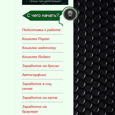
Подготовка к работе
Кошелек Payeer
Кошелек webmoney
Кошелек Яндекс
Заработок на буксах
Автосерфинг
Заработок в соц.
сетях
Заработок на капче
Заработок на
браузере