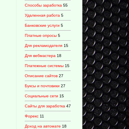
Способы заработка
55
Удаленная работа
5
Банковские услуги
5
Платные опросы
5
Для рекламодателя
15
Для вебмастера
18
Платежные системы
15
Описание сайтов
27
Буксы и почтовики
27
Социальные сети
15
Сайты для заработка
47
Форекс
11
Доход на автомате
18