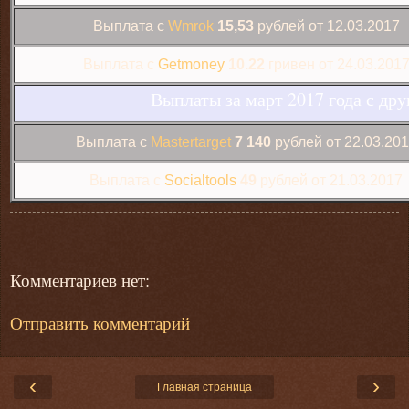
Выплата с
Wmrok
15,53
рублей от 12.03.2017
Выплата с
Getmoney
10.22
гривен от 24.03.201
Выплаты за март 2017 года с дру
Выплата с
Mastertarget
7 140
рублей от 22.03.20
Выплата с
Socialtools
49
рублей от 21.03.2017
Комментариев нет:
Отправить комментарий
‹
›
Главная страница