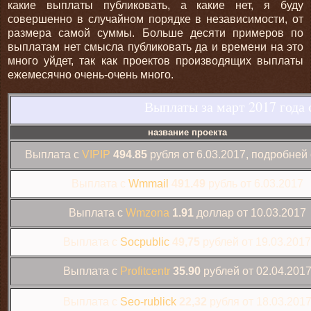
какие выплаты публиковать, а какие нет,
я буду
совершенно в случайном порядке в независимости, от
размера самой суммы. Больше десяти примеров по
выплатам нет смысла публиковать да и времени на это
много уйдет, так как проектов производящих выплаты
ежемесячно очень-очень много.
Выплаты за март 2017 года 
название проекта
Выплата с
VIPIP
494.85
рубля от 6.03.2017, подробней
Выплата с
Wmmail
491.49
рубль от 6.03.2017
Выплата с
Wmzona
1.91
доллар от 10.03.2017
Выплата с
Socpublic
49,75
рублей от 19.03.2017
Выплата с
Profitcentr
35.90
рублей от 02.04.201
Выплата с
Seo-rublick
22,32
рубля от 18.03.201