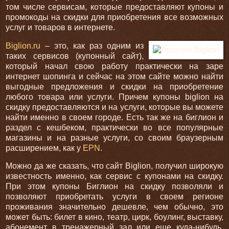
том числе сервисам, которые предоставляют купоны и
промокоды на скидки для приобретения все возможных
услуг и товаров в интернете.
Biglion.ru
– это, как раз одним из
таких сервисов (купонный сайт),
который начал свою работу практически на заре
интернет шопинга и сейчас на этом сайте можно найти
выгодные предложения и скидки на приобретение
любого товара или услуги. Причем купоны biglion на
скидку предоставляются и на услуги, которые вы можете
найти именно в своем городе. Есть так же на биглион и
раздел с
кешбеком, практически во все популярные
магазины и на разные услуги, со своим браузерным
расширением, как у
EPN
.
Можно да же сказать, что сайт Biglion, получил широкую
известность именно, как сервис с купонами на скидку.
При этом купоны Биглион на скидку позволяли и
позволяют приобретать услуги в своем регионе
проживания значительно дешевле, чем обычно, это
может быть: билет в кино, театр, цирк, боулинг, выставку,
абонемент в тренажерный зал или еще куда-нибудь,