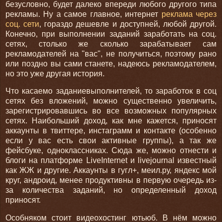
безусловно, будет далеко впереди любого другого типа
рекламы. Ну а самое главное, интернет
реклама через
соц. сети
, гораздо дешевле и доступней, любой другой.
Конечно, при выполнении заданий заработать на соц.
сетях, столько же сколько зарабатывает сам
рекламодателей на "вас", не получиться, поэтому рано
или поздно вы сами станете, надеюсь рекламодателем,
но это уже другая история.
Что касаемо заданиевыполнителей, то заработок в соц
сетях без вложений, можно существенно увеличить,
зарегистрировавшись во все возможных популярных
сетях. Наибольший доход, как мне кажется, приносят
аккаунты в твиттере, инстаграмм и контакте (особенно
если у вас есть свои активные группы), а так же
фейсбуке, одноклассниках. Сюда же, можно отнести и
блоги на платформе LiveInternet и livejournal известный
как ЖЖ и другие. Аккаунты в гугл+, меил.ру, яндекс мой
круг, андроид, менее продуктивны в первую очередь из-
за количества заданий, но определенный доход
приносят.
Особняком стоит видеохостинг ютьюб. В нём можно