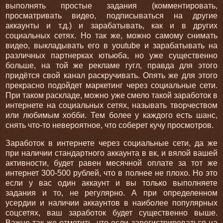
выполнять простые задания (комментировать,
просматривать видео, подписываться на другие
аккаунты и т.д.) и зарабатывать, как и в других
социальных сетях. Но так же, можно самому снимать
видео, выкладывать его в youtube и зарабатывать на
различных партнерках ютьюба, но уже существенно
больше, на той же рекламе гугл, правда для этого
придётся свой канал раскручивать. Опять же для этого
прекрасно подойдет маркетинг через социальные сети.
При таком раскладе, можно уже смело такой заработок в
интернете на социальных сетях, называть творчеством
или любимым хобби. Тем более у каждого есть шанс,
снять что-то невероятное, что соберет кучу просмотров.
Заработок в интернете через социальные сети, да же
при наличии стандартного аккаунта в вк, и вялой вашей
активности, будет равен месячной оплате за тот же
интернет 300-500 рублей, что в полнее не плохо. Но это
если у вас один аккаунт и вы только выполняете
задания и то, не регулярно. А при определенном
усердии и наличии аккаунтов в наиболее популярных
соцсетях, ваш заработок будет существенно выше.
Важно так же отметить, что если зарегистрироваться на