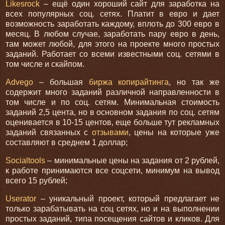
Likesrock
– ещё один хороший сайт для заработка на
всех популярных соц. сетях. Платит в евро и дает
возможность заработать каждому, вплоть до 300 евро в
месяц. В любом случае, заработать пару евро в день,
там может любой, для этого на проекте много простых
заданий. Работает со всеми известными соц. сетями в
том числе и скайпом.
Advego
– большая
биржа копирайтинга
, но так же
содержит много заданий различной направленности в
том числе и по соц. сетям. Минимальная стоимость
заданий 2,5 цента, но в основном задания по соц. сетям
оценивается в 10-15 центов, еще больше тут рекламных
заданий связанных с
отзывами
, цены на которые уже
составляют в среднем 1 доллар;
Socialtools
– минимальные цены на задания от 2 рублей,
к работе принимаются все соцсети, минимум на вывод
всего 15 рублей;
Userator
– уникальный проект, который предлагает не
только зарабатывать на соц сетях, но и на выполнении
простых заданий, типа посещения сайтов и кликов. Для