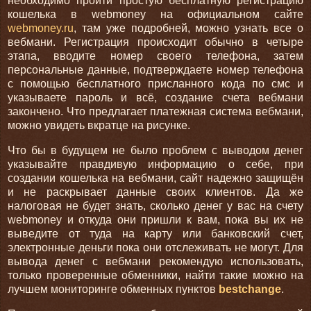
необходимо пройти простую бесплатную регистрацию
кошелька в webmoney на официальном сайте
webmoney.ru
, там уже подробней, можно узнать все о
вебмани. Регистрация происходит обычно в четыре
этапа, вводите номер своего телефона, затем
персональные данные, подтверждаете номер телефона
с помощью бесплатного присланного кода по смс и
указываете пароль и всё, создание счета вебмани
закончено. Что предлагает платежная система вебмани,
можно увидеть вкратце на рисунке.
Что бы в будущем не было проблем с выводом денег
указывайте правдивую информацию о себе, при
создании кошелька на вебмани, сайт надежно защищён
и не раскрывает данные своих клиентов. Да же
налоговая не будет знать, сколько денег у вас на счету
webmoney и откуда они пришли к вам, пока вы их не
выведите от туда на карту или банковский счет,
электронные деньги пока они отслеживать не могут. Для
вывода денег с вебмани рекомендую использовать,
только проверенные обменники, найти такие можно на
лучшем мониторинге обменных пунктов
bestchange
.