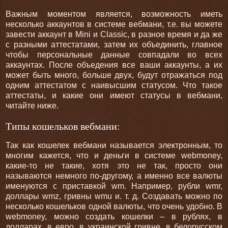
Важным моментом является, возможность иметь
несколько аккаунтов в системе вебмани, т.е. вы можете
завести аккаунт в Mini и Classic, в разное время и да же
с разными аттестатами, затем их объединить, главное
чтобы персональные данные совпадали во всех
аккаунтах. После объедения все ваши аккаунты, а их
может быть много, больше двух, будут отражаться под
одним аттестатом с наивысшим статусом. Что такое
аттестаты, и какие они имеют статусы в вебмани,
читайте ниже.
Типы кошельков вебмани:
Так как кошелек вебмани называется электронным, то
многим кажется, что и деньги в системе webmoney,
какие-то не такие, хотя это не так, просто они
называются немного по-другому, а именно все валюты
именуются с приставкой wm. Например, рубли wmr,
доллары wmz, гривны wmu и. т. д. Создавать можно по
несколько кошельков одной валюты, что очень удобно. В
webmoney, можно создать кошелки – в рублях, в
долларах, в евро, в украинской гривне, в белорусском