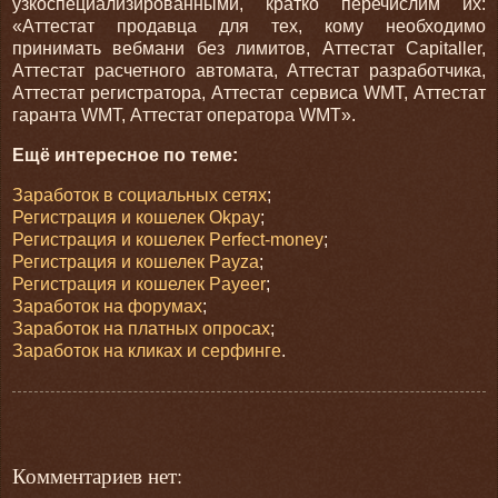
узкоспециализированными, кратко перечислим их:
«Аттестат продавца для тех, кому необходимо
принимать вебмани без лимитов, Аттестат Capitaller,
Аттестат расчетного автомата, Аттестат разработчика,
Аттестат регистратора, Аттестат сервиса WMT, Аттестат
гаранта WMT, Аттестат оператора WMT».
Ещё интересное по теме:
Заработок в социальных сетях
;
Регистрация и кошелек Okpay
;
Регистрация и кошелек Perfect-money
;
Регистрация и кошелек Payza
;
Регистрация и кошелек Payeer
;
Заработок на форумах
;
Заработок на платных опросах
;
Заработок на кликах и серфинге
.
Комментариев нет: