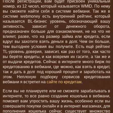
После регистрации, вам будет присвоен уникальный
номер, из 12 чисел, который называется WMID. По нему
вы сможете найти себя в системе вебмани. Так же в
системе webmoney есть внутренний рейтинг, который
называется BL-бизнес уровень, обозначающий вашу
активность, зависит от денежного оборота,
предназначен больше для ознакомления, не на что не
влияет, разве, что на размер займа или кредита, если
вдруг вы захотите взять деньги в долг. Чем он больше,
тем выгоднее условия вы получите. Есть ещё рейтинг
TL-уровень доверия, зависит, как раз от того, как часто
вы берёте кредиты, и как вовремя их гасите, а так же и
от выдачи кредитов. Сейчас в интернете много бирж по
кредитованию в вебмани, где можно, как взять в кредит,
так и дать в долг под хороший процент и заработать на
этом. Неплохую подборку сервисов кредитования
вебмани я встретил на
сайте по кредитам
.
Если вы не планируете или не сможете зарабатывать в
интернете, то все равно создание кошелька в вебмани,
поможет вам упростить вашу жизнь, особенно если вы
совершаете покупки онлайн и в интернет магазинах, для
пополнения кошелька сейчас существует множество