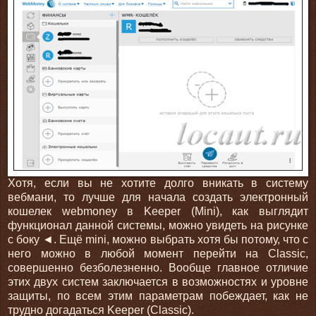
Хотя, если вы не хотите долго вникать в систему
вебмани, то лучше для начала создать электронный
кошелек webmoney в Keeper (Mini), как выглядит
функционал данной системы, можно увидеть на рисунке
с боку ◄. Ещё mini, можно выбрать хотя бы потому, что с
него можно в любой момент перейти на Classic,
совершенно безболезненно. Вообще главное отличие
этих двух систем заключается в возможностях и уровне
защиты, по всем этим параметрам побеждает, как не
трудно догадаться Keeper (Classic).