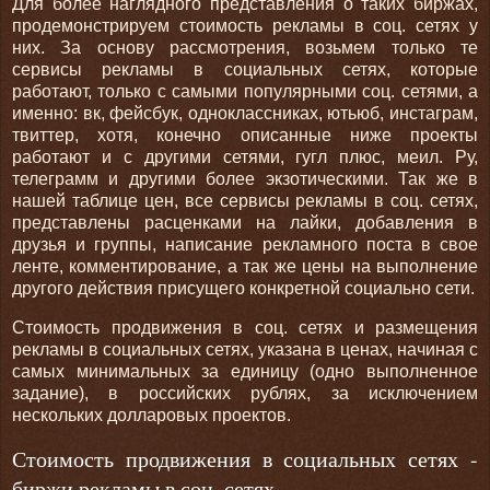
Для более наглядного представления о таких биржах,
продемонстрируем стоимость рекламы в соц. сетях у
них. За основу рассмотрения, возьмем только те
сервисы рекламы в социальных сетях, которые
работают, только с самыми популярными соц. сетями, а
именно: вк, фейсбук, одноклассниках, ютьюб, инстаграм,
твиттер, хотя, конечно описанные ниже проекты
работают и с другими сетями, гугл плюс, меил. Ру,
телеграмм и другими более экзотическими. Так же в
нашей таблице цен, все сервисы рекламы в соц. сетях,
представлены расценками на лайки, добавления в
друзья и группы, написание рекламного поста в свое
ленте, комментирование, а так же цены на выполнение
другого действия присущего конкретной социально сети.
Стоимость продвижения в соц. сетях и размещения
рекламы в социальных сетях, указана в ценах, начиная с
самых минимальных за единицу (одно выполненное
задание), в российских рублях, за исключением
нескольких долларовых проектов.
Стоимость продвижения в социальных сетях -
биржи рекламы в соц. сетях