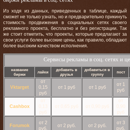
Из ходя из данных, приведенных в таблице, каждый
сможет не только узнать, но и предварительно прикинуть
стоимость продвижения в социальных сетях своего
рекламного проекта, бесплатно и без регистрации. Так
же стоит отметить, что проекты, которые предлагают за
свои услуги более высокие цены, как правило, обладают
более высоким качеством исполнения.
Сервисы рекламы в соц. сетях и ц
название
добавить в
добавиться в
лайки
пост
биржи
друзья
группу
от
от 1
Vktarget
0,15
от 1 руб
от 1 руб
руб
руб
от
от
Cashbox
0,13
от 0,65 руб
от 0,90 руб
0,90
руб
руб
от 2
от 3
Forumok
от 2 руб.
от 2 руб.
руб.
руб.