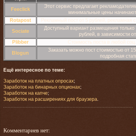
Этот сервис предлагает рекламодателям,
Feeclick
минимальные цены начинаются
Rotapost
Рекламный пост от 5 рублей, рекламная ст
Доступный вариант размещения только 
Sociate
рублей, в зависимости о
Plibber
Стоимость поста в любой соц.
Заказать можно пост стоимостью от 15 
Blogun
подробная стать
Ещё интересное по теме:
Заработок на платных опросах
;
Заработок на бинарных опционах
;
Заработок на капче
;
Заработок на расширениях для браузера
.
Комментариев нет: