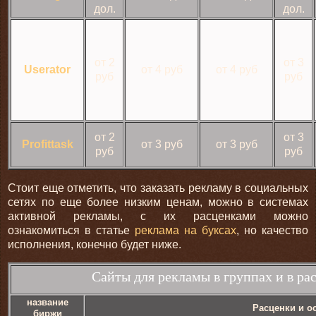
дол.
дол.
от 2
от 3
Userator
от 4 руб
от 4 руб
руб
руб
от 2
от 3
Profittask
от 3 руб
от 3 руб
руб
руб
Стоит еще отметить, что заказать рекламу в социальных
сетях по еще более низким ценам, можно в системах
активной рекламы, с их расценками можно
ознакомиться в статье
реклама на буксах
, но качество
исполнения, конечно будет ниже.
Сайты для рекламы в группах и в ра
название
Расценки и о
биржи