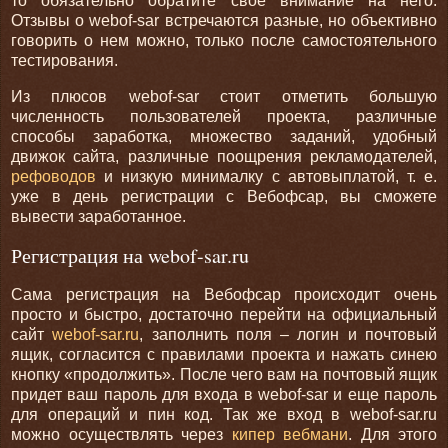
то обязательно обратите свое внимание на него.
Отзывы о webof-sar встречаются разные, но объективно
говорить о нем можно, только после самостоятельного
тестирования.
Из плюсов webof-sar стоит отметить большую
численность пользователей проекта, различные
способы заработка, множество заданий, удобный
движок сайта, различные поощрения рекламодателей,
рефоводов
и низкую минималку с автовыплатой, т. е.
уже в день регистрации с Вебофсар, вы сможете
вывести заработанное.
Регистрация на webof-sar.ru
Сама регистрация на Вебофсар происходит очень
просто и быстро, достаточно перейти на официальный
сайт
webof-sar.ru
, заполнить поля – логин и почтовый
ящик, согласится с правилами проекта и нажать синею
кнопку «продолжить». После чего вам на почтовый ящик
придет ваш пароль для входа в webof-sar и еще пароль
для операций и пин код. Так же вход в webof-sar.ru
можно осуществлять через
кипер вебмани
. Для этого