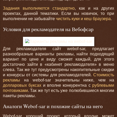
Задания выполняются стандартно
, как и на других
проектах, данной тематики. Если вы новичок, то при
выполнении не забывайте
чистить куки и кеш браузера
.
Условия для рекламодателя на Вебофсар
Для рекламодателя сайт webof-sar, предлагает
разнообразные варианты рекламы, найти подходящий
вариант по цене и виду сможет каждый, для этого
достаточно зайти в «кабинет рекламодателя» в меню
слева. Так же тут предусмотрены накопительные скидки
и конкурсы от системы для рекламодателей.
Стоимость
рекламы
на webof-sar значительны ниже, чем на
долларовых буксах
и вполне конкурентна с
рублевыми
почтовиками
. Так же тут есть уже полюбившиеся многим
пакеты рекламы.
Аналоги Webof-sar и похожие сайты на него
Webof-sar хороший проект, который вполне может