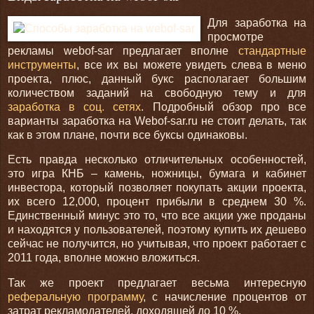
Для заработка на
просмотре
рекламы webof-sar предлагает вполне
стандартные
инструменты
, все их вы можете увидеть слева в меню
проекта, плюс, данный букс располагает большим
количеством заданий на свободную тему и для
заработка в соц. сетях
. Подробный обзор про все
варианты заработка на Webof-sar.ru не стоит делать, так
как в этом плане, почти все буксы одинаковы.
Есть правда несколько отличительных особенностей,
это игра КНБ – камень, ножницы, бумага и кабинет
инвестора, который позволяет покупать акции проекта,
их всего 12,000, процент прибыли в среднем 30 %.
Единственный минус это то, что все акции уже проданы
и находятся у пользователей, поэтому купить их дешево
сейчас не получится, но учитывая, что проект работает с
2011 года, вполне можно вложиться.
Так же проект предлагает весьма интересную
реферальную программу
, с начисление процентов от
затрат рекламодателей, доходящей до 10 %.