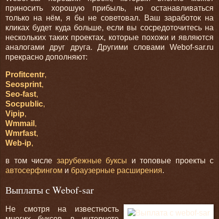
приносить хорошую прибыль, но останавливаться
только на нём, я бы не советовал. Ваш заработок на
кликах будет куда больше, если вы сосредоточитесь на
нескольких таких проектах, которые похожи и являются
аналогами друг друга. Другими словами Webof-sar.ru
прекрасно дополняют:
Profitcentr
,
Seosprint
,
Seo-fast
,
Socpublic
,
Vipip
,
Wmmail
,
Wmrfast
,
Web-ip
,
в том числе
зарубежные буксы
и топовые проекты с
автосерфингом
и
браузерные расширения
.
Выплаты с Webof-sar
Не смотря на известность
многих буксов, в интернете