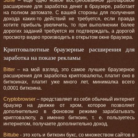
Surfe
– еще одно новое востребованное долларовое
расширение для заработка денег в браузере, работает
на полном автомате. С вашей стороны для получения
дохода каких-то действий не требуется, если правда
хотите прибыль увеличить, то при выполнении более
дорогих заданий требуется их подтверждать, а дорогой
просмотр видео производить в открытом окне браузера.
Криптовалютные браузерные расширения для
заработка на показе рекламы
Bitter
– на мой взгляд, это самое лучшее браузерное
расширения для заработка криптовалюты, платит оно в
биткоинах, платит уже много лет, минималка всего
0,0001 биткоина.
Сryptobrowser
– представляет из себя обычный интернет
браузер на движке от хром, которое позволяет
дополнительно в фоновом режиме зарабатывать
криптовалюту, а именно биткоин, т. е. пользуетесь
интернетом, получаете дополнительно доход.
Bittube
- это хоть и биткоин букс, со множеством сайтов в