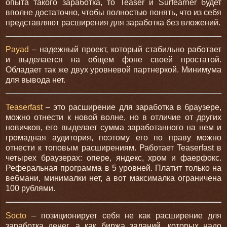
опыта такого заработка, то Teaser и Surfearner будет
вполне достаточно, чтобы полностью понять, что из себя
представляют расширения для заработка без вложений.
Payad
– надежный проект, который стабильно работает
и выделается на общем фоне своей простатой.
Обладает так же двух уровневой партнеркой. Минимума
для вывода нет.
Teaserfast
– это расширение для заработка в браузере,
можно отнести к новой волне, но в отличие от других
новичков, его выделает сумма заработанного на нем и
громадная аудитория, поэтому его по праву можно
отнести к топовым расширениям. Работает Teaserfast в
четырех браузерах: опере, яндекс, хром и фаерфокс.
Реферальная программа в 5 уровней. Платит только на
вебмани, минималки нет, а вот максималка ограничена
100 рублями.
Socto
– позиционирует себя не как расширение для
заработка денег, а как биржа заданий, которых надо