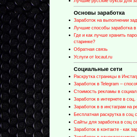
Лучшие русские буксы для за
Основы заработка
Заработок на выполнении зад
Лучшие способы заработка в 
Где и как лучше хранить паро
старинке?
Обратная связь
Услуги от locaut.ru
Социальные сети
Раскрутка страницы в Инстаг
Заработок в Telegram – спос
Стоимость рекламы в социаль
Заработок в интернете в соц.
Заработок в в инстаграм на р
Бесплатная раскрутка в соц с
Сайты для заработка в соц с
Заработок в контакте - как з
Заработок в одноклассниках -