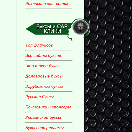
Реклама в соц. сетях
Топ 10 буксов
Все сайты буксов
Что такое буксы
Долларовые буксы
Зарубежные буксы
Русские буксы
Почтовики и спонсоры
Украинские буксы
Буксы для рекламы