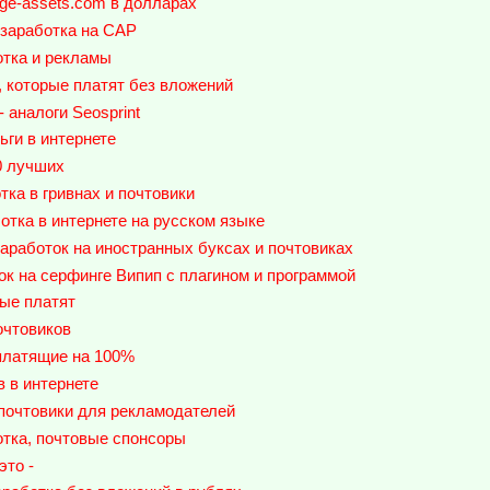
ge-assets.com в долларах
 заработка на САР
отка и рекламы
 которые платят без вложений
 аналоги Seosprint
ьги в интернете
0 лучших
ка в гривнах и почтовики
тка в интернете на русском языке
работок на иностранных буксах и почтовиках
ток на серфинге Випип с плагином и программой
ые платят
очтовиков
платящие на 100%
в в интернете
почтовики для рекламодателей
отка, почтовые спонсоры
это -