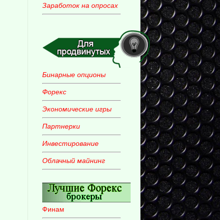
Заработок на опросах
Бинарные опционы
Форекс
Экономические игры
Партнерки
Инвестирование
Облачный майнинг
Финам