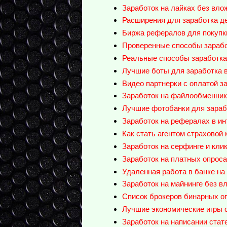
Заработок на лайках без влож
Расширения для заработка де
Биржа рефералов для покупки
Проверенные способы зарабо
Реальные способы заработка 
Лучшие боты для заработка в
Видео партнерки с оплатой за
Заработок на файлообменника
Лучшие фотобанки для зараб
Заработок на рефералах в ин
Как стать агентом страховой
Заработок на серфинге и клик
Заработок на платных опроса
Удаленная работа в банке на
Заработок на майнинге без в
Cписок брокеров бинарных оп
Лучшие экономические игры 
Заработок на написании стате