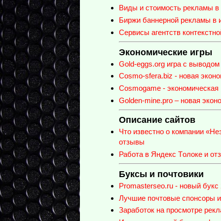
Виды и стоимость рекламы в 
Биржи баннерной рекламы в и
Сервисы агентств контекстно
Экономические игры
Gold-eggs.org игра с выводом
Cosmo-sfera.biz - новая экон
Cosmogame - экономическая 
Golden-mine.pro – новая экон
Описание сайтов
Что известно о компании «Не
отзывы
Работа в Яндекс Tолоке и от
Буксы и почтовики
Promasterseo.ru - новый букс
Лучшие почтовые спонсоры ил
Заработок на просмотре рекл