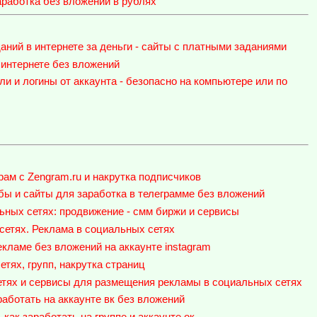
работка без вложений в рублях
аний в интернете за деньги - сайты с платными заданиями
интернете без вложений
ли и логины от аккаунта - безопасно на компьютере или по
рам с Zengram.ru и накрутка подписчиков
обы и сайты для заработка в телеграмме без вложений
ных сетях: продвижение - смм биржи и сервисы
 сетях. Реклама в социальных сетях
екламе без вложений на аккаунте instagram
етях, групп, накрутка страниц
етях и сервисы для размещения рекламы в социальных сетях
аработать на аккаунте вк без вложений
 как заработать на группе и аккаунте ок