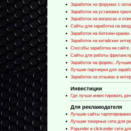
Заработок на форумах с опла
Заработок на установке прил
Заработок на вопросах и отве
Сайты для заработка на ввод
Заработок на биткоин кранах.
Заработок на китайских инте
Способы заработка на сайте,
Сайты для работы фрилансер
Заработок на форекс. Лучши
Лучшие партнерки для зараб
Заработок на отзывах в инте
Инвестиции
Где лучше инвестировать ден
Для рекламодателя
Лучшие сайты таргетированно
Лучшие тизерные сети для ре
Popunder и clickunder сети д