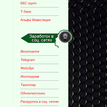
БКС групп
Т-банк
Альфа Инвестиции
Вконтакте
Telegram
Фейсбук
Инстаграм
Твиттер
Одноклассники
Раскрутка в соц. сетях