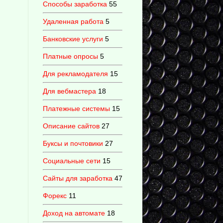
Способы заработка
55
Удаленная работа
5
Банковские услуги
5
Платные опросы
5
Для рекламодателя
15
Для вебмастера
18
Платежные системы
15
Описание сайтов
27
Буксы и почтовики
27
Социальные сети
15
Сайты для заработка
47
Форекс
11
Доход на автомате
18