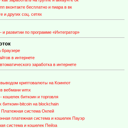
п вконтакте бесплатно и пиара в вк
е и других соц. сетях
– и развитии по программе «Интегратор»
оток
а браузере
айтов в интернете
томатического заработка в интернете
с выводом криптовалюты на Коинпот
 в вебмани wmx
 кошелек биткоин и торговля
биткоин-bitcoin на blockchain
. Платежная система Окпей
ронная платежная система и кошелек Пауэр
ная система и кошелек Пейза