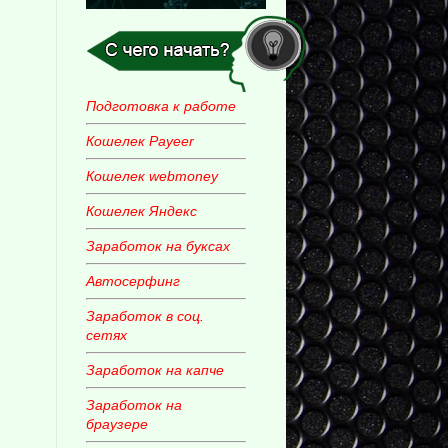
Подготовка к работе
Кошелек Payeer
Кошелек webmoney
Кошелек Яндекс
Заработок на буксах
Автосерфинг
Заработок в соц.
сетях
Заработок на капче
Заработок на
браузере