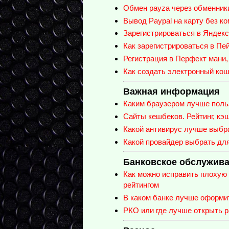
Обмен payza через обменник
Вывод Paypal на карту без к
Зарегистрироваться в Яндекс
Как зарегистрироваться в Пей
Регистрация в Перфект мани,
Как создать электронный ко
Важная информация
Каким браузером лучше поль
Сайты кешбеков. Рейтинг, кэ
Какой антивирус лучше выбр
Какой провайдер выбрать дл
Банковское обслужив
Как можно исправить плохую 
рейтингом
В каком банке лучше оформит
РКО или где лучше открыть 