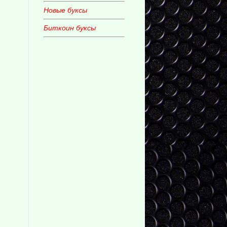
Новые буксы
Биткоин буксы