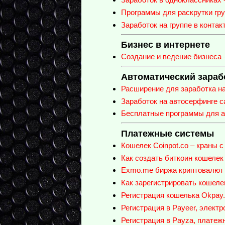
Программы для раскрутки груп
Заработок на группе в контакт
Бизнес в интернете
Создание и ведение бизнеса 
Автоматический зараб
Расширение для заработка н
Заработок на автосерфинге с
Бесплатные программы для ав
Платежные системы
Кошелек Coinpot.co – краны 
Как создать биткоин кошелек
Exmo.me биржа криптовалют -
Как зарегистрировать кошелек 
Регистрация кошелька Okpay
Регистрация в Payeer, элект
Регистрация в Payza, платеж