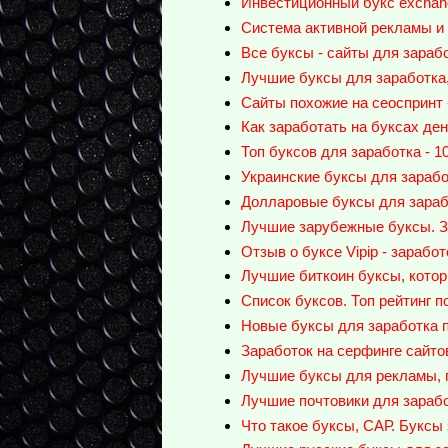
Инвестиционный букс exchan
Система активной рекламы и
Все буксы - сайты для зараб
Лучшие буксы для заработка,
Сайты похожие на сеоспринт -
Как заработать на буксах ден
Топ буксов для заработка - 1
Украинские буксы для заработ
Долларовые буксы для зарабо
Лучшие зарубежные буксы. За
Отзыв о буксе Vipip - зарабо
Лучшие биткоин буксы, котор
Список буксов. Топ рейтинг п
Новые буксы для заработка 
Заработок на серфинге сайто
Лучшие буксы для рекламы, 
Лучшие почтовики для зараб
Что такое буксы, САР. Буксы 